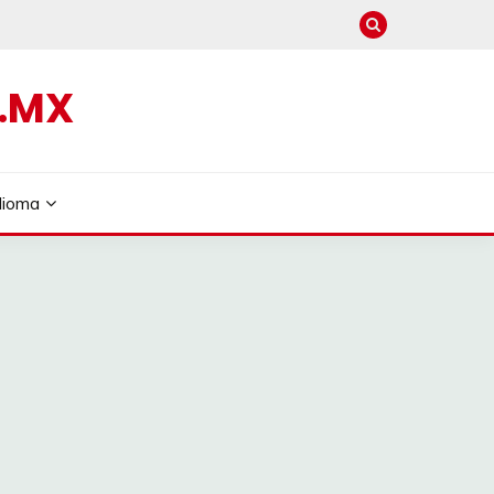
.MX
dioma