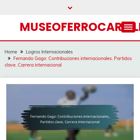
Skip
to
content
MUSEOFERROCARRIL
Home
Logros Internacionales
Fernando Gago: Contribuciones internacionales, Partidos
clave, Carrera internacional