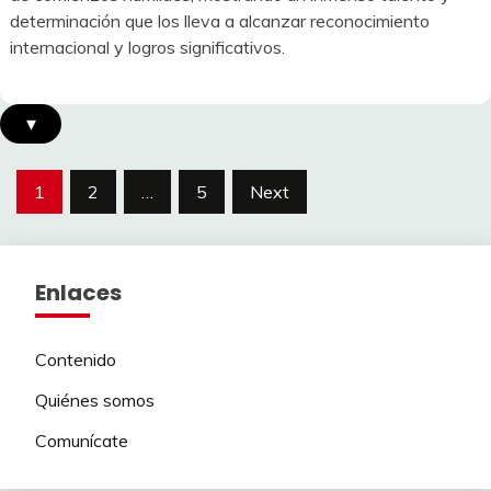
determinación que los lleva a alcanzar reconocimiento
internacional y logros significativos.
▾
Posts
1
2
…
5
Next
pagination
Enlaces
Contenido
Quiénes somos
Comunícate