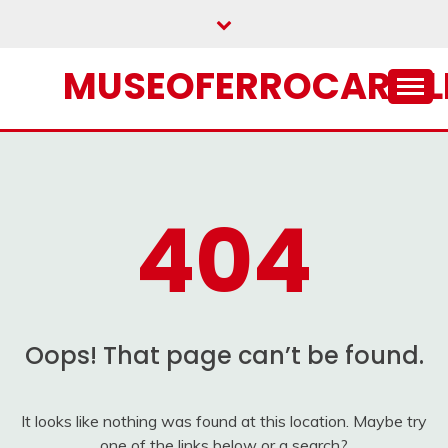
Skip
to
content
MUSEOFERROCARRIL
404
Oops! That page can’t be found.
It looks like nothing was found at this location. Maybe try
one of the links below or a search?