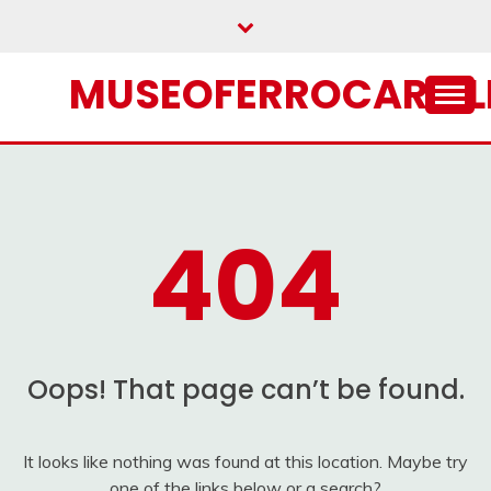
Skip
to
content
MUSEOFERROCARRIL
404
Oops! That page can’t be found.
It looks like nothing was found at this location. Maybe try
one of the links below or a search?