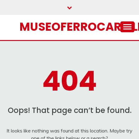
Skip
to
content
MUSEOFERROCARRIL
404
Oops! That page can’t be found.
It looks like nothing was found at this location. Maybe try
one of the links below or a search?