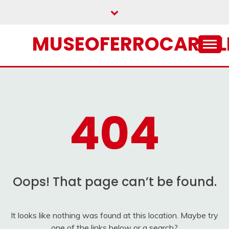
Skip
to
content
MUSEOFERROCARRIL
404
Oops! That page can’t be found.
It looks like nothing was found at this location. Maybe try
one of the links below or a search?