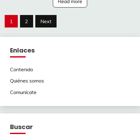
Read more
Posts
1
2
Next
pagination
Enlaces
Contenido
Quiénes somos
Comunícate
Buscar