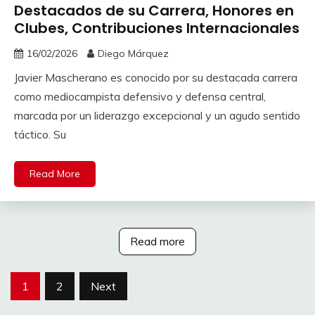
Destacados de su Carrera, Honores en
Clubes, Contribuciones Internacionales
16/02/2026
Diego Márquez
Javier Mascherano es conocido por su destacada carrera
como mediocampista defensivo y defensa central,
marcada por un liderazgo excepcional y un agudo sentido
táctico. Su
Read More
Read more
Posts
1
2
Next
pagination