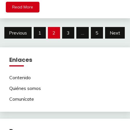
Read More
Posts
Previous
1
2
3
…
5
Next
pagination
Enlaces
Contenido
Quiénes somos
Comunícate