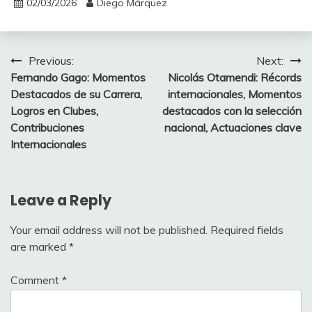
02/03/2026
Diego Márquez
Post
Previous:
Next:
Fernando Gago: Momentos
Nicolás Otamendi: Récords
navigation
Destacados de su Carrera,
internacionales, Momentos
Logros en Clubes,
destacados con la selección
Contribuciones
nacional, Actuaciones clave
Internacionales
Leave a Reply
Your email address will not be published.
Required fields
are marked
*
Comment
*