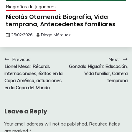
Biografías de Jugadores
Nicolás Otamendi: Biografía, Vida
temprana, Antecedentes familiares
25/02/2026
Diego Márquez
Post
Previous:
Next:
Lionel Messi: Récords
Gonzalo Higuaín: Educación,
navigation
internacionales, éxitos en la
Vida familiar, Carrera
Copa América, actuaciones
temprana
en la Copa del Mundo
Leave a Reply
Your email address will not be published.
Required fields
are marked
*