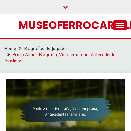
Skip
to
content
MUSEOFERROCARRIL
Home
Biografías de Jugadores
Pablo Aimar: Biografía, Vida temprana, Antecedentes
familiares