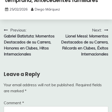
temprana, Antecedentes familiares
25/02/2026
Diego Márquez
Post
Previous:
Next:
Gabriel Batistuta: Momentos
Lionel Messi: Momentos
navigation
Destacados de su Carrera,
Destacados de su Carrera,
Honores en Clubes, Hitos
Récords en Clubes, Éxitos
Internacionales
Internacionales
Leave a Reply
Your email address will not be published.
Required fields
are marked
*
Comment
*