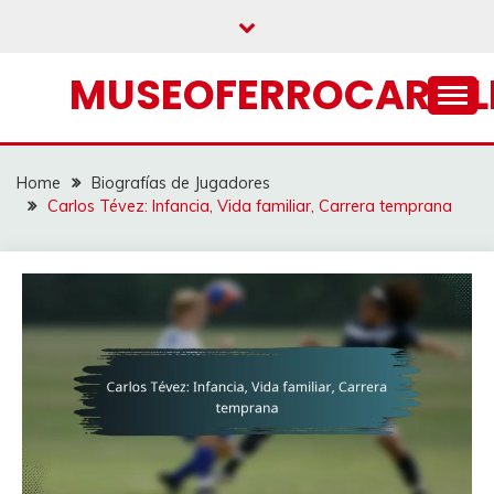
Skip
to
content
MUSEOFERROCARRIL
Home
Biografías de Jugadores
Carlos Tévez: Infancia, Vida familiar, Carrera temprana