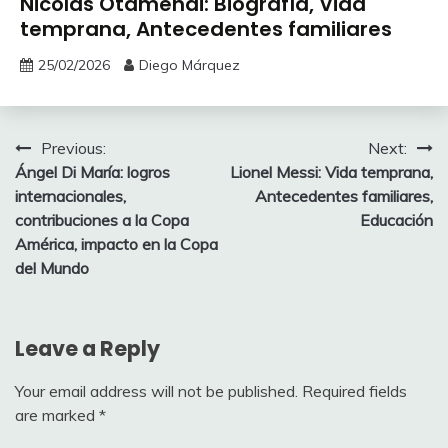
Nicolás Otamendi: Biografía, Vida
temprana, Antecedentes familiares
25/02/2026
Diego Márquez
Post
Previous:
Next:
Ángel Di María: logros
Lionel Messi: Vida temprana,
navigation
internacionales,
Antecedentes familiares,
contribuciones a la Copa
Educación
América, impacto en la Copa
del Mundo
Leave a Reply
Your email address will not be published.
Required fields
are marked
*