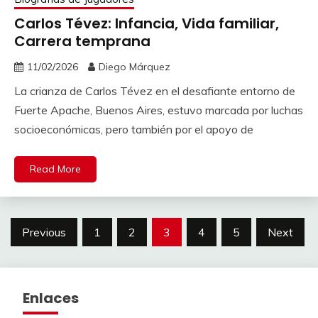
Carlos Tévez: Infancia, Vida familiar,
Carrera temprana
11/02/2026
Diego Márquez
La crianza de Carlos Tévez en el desafiante entorno de
Fuerte Apache, Buenos Aires, estuvo marcada por luchas
socioeconómicas, pero también por el apoyo de
Read More
Posts
Previous
1
2
3
4
5
Next
pagination
Enlaces